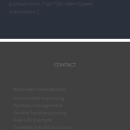
[contact-form-7 id="124" title="Career
Submission"]
CONTACT
THIRD PARTY AIFM SERVICES
Unrestricted marketing
Portfolio management
Flexible fund structuring
Real Life Example
Example of Fund Structure